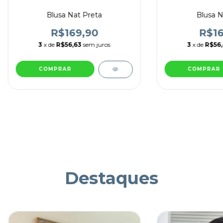
Blusa Nat Preta
Blusa N
R$169,90
R$16
3
x de
R$56,63
sem juros
3
x de
R$56,
COMPRAR
COMPRAR
Destaques