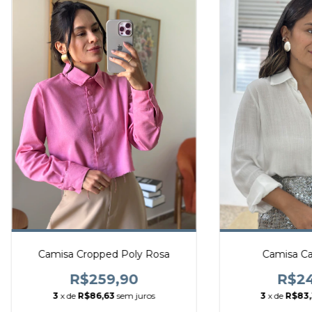
Camisa Cropped Poly Rosa
Camisa Ca
R$259,90
R$24
3
x de
R$86,63
sem juros
3
x de
R$83