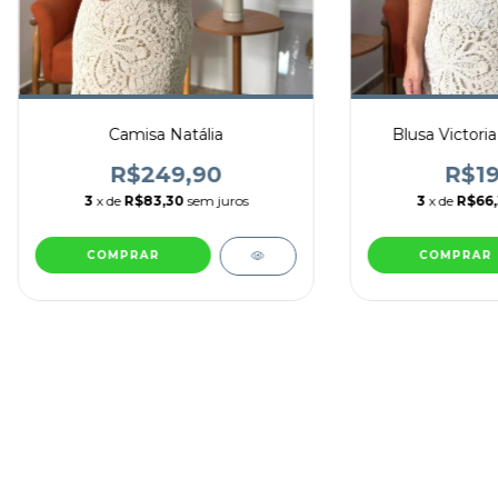
Camisa Natália
Blusa Victori
R$249,90
R$19
3
x de
R$83,30
sem juros
3
x de
R$66
COMPRAR
COMPRAR