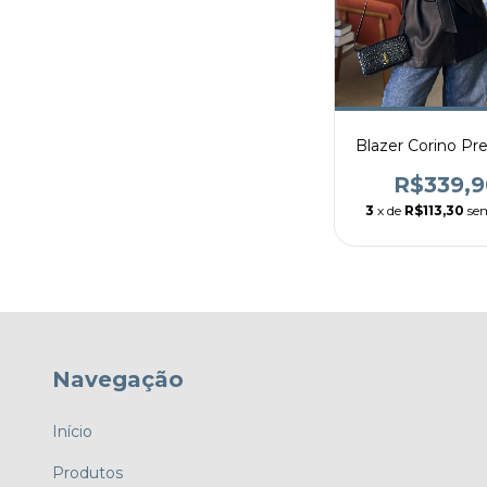
Blazer Corino Pr
R$339,9
3
x de
R$113,30
se
Navegação
Início
Produtos