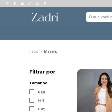
Início
>
Blazers
Filtrar por
Tamanho
P (8)
M (8)
G (8)