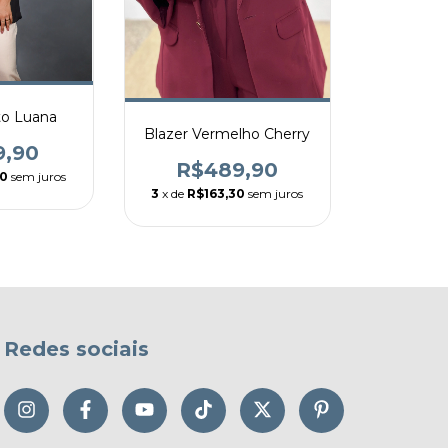
to Luana
Blazer Vermelho Cherry
9,90
R$489,90
30
sem juros
3
x de
R$163,30
sem juros
Redes sociais