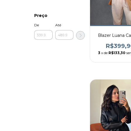
Preço
De
Até
Blazer Luana C
R$399,9
3
x de
R$133,30
se