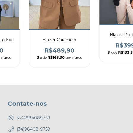
Blazer Pre
eto Eva
Blazer Caramelo
R$39
0
R$489,90
3
x de
R$133,
m juros
3
x de
R$163,30
sem juros
Contate-nos
5534984089759
(34)98408-9759