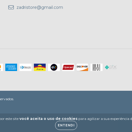
zadristore@gmail.com
servados.
or este site
você aceita o uso de cookies
para agilizar a sua experiência
ENTENDI