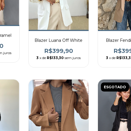
aramel
Blazer Luana Off White
Blazer Fend
0
R$399,90
R$39
m juros
3
x de
R$133,30
sem juros
3
x de
R$133,
ESGOTADO