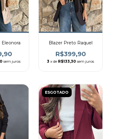
i Eleonora
Blazer Preto Raquel
9,90
R$399,90
30
sem juros
3
x de
R$133,30
sem juros
ESGOTADO