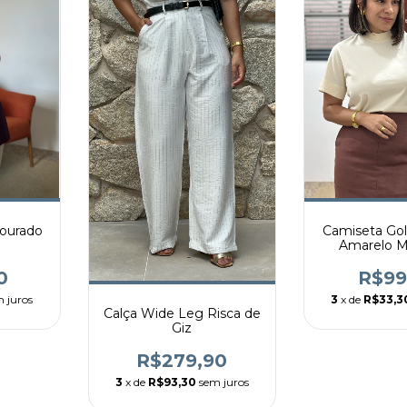
Dourado
Camiseta Gol
Amarelo M
0
R$99
 juros
3
x de
R$33,3
Calça Wide Leg Risca de
Giz
R$279,90
3
x de
R$93,30
sem juros