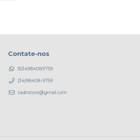
Contate-nos
5534984089759
(34)98408-9759
zadristore@gmail.com