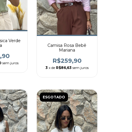
sica Verde
a
Camisa Rosa Bebê
Mariana
,90
R$259,90
0
sem juros
3
x de
R$86,63
sem juros
ESGOTADO