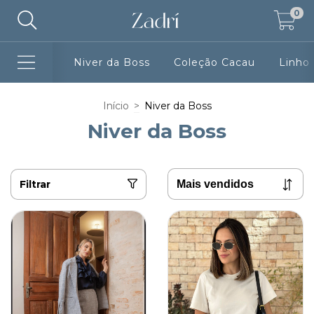
0
Niver da Boss
Coleção Cacau
Linho
Início
>
Niver da Boss
Niver da Boss
Filtrar