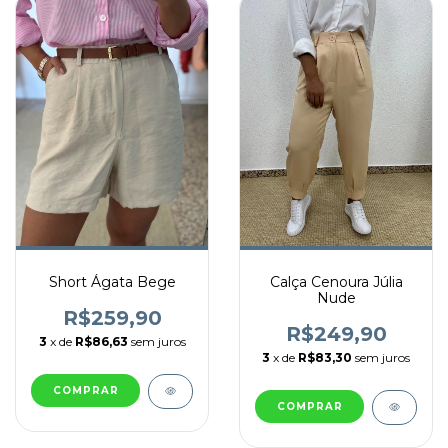
Short Ágata Bege
Calça Cenoura Júlia
Nude
R$259,90
R$249,90
3
x de
R$86,63
sem juros
3
x de
R$83,30
sem juros
COMPRAR
COMPRAR