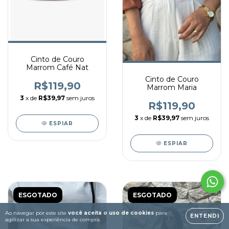
Cinto de Couro
Marrom Café Nat
Cinto de Couro
R$119,90
Marrom Maria
3
x de
R$39,97
sem juros
R$119,90
3
x de
R$39,97
sem juros
ESPIAR
ESPIAR
ESGOTADO
ESGOTADO
Ao navegar por este site
você aceita o uso de cookies
para
ENTENDI
agilizar a sua experiência de compra.